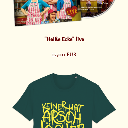
"Heiße Ecke" live
12,00 EUR