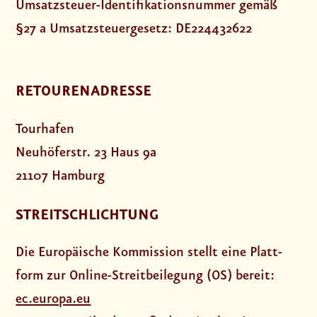
Umsatz­steu­er-Iden­ti­fi­ka­ti­ons­num­mer gemäß
§27 a Umsatz­steu­er­ge­setz: DE224432622
RETOURENADRESSE
Tourhafen
Neuhöferstr. 23 Haus 9a
21107 Hamburg
STREITSCHLICHTUNG
Die Euro­päi­sche Kom­mis­si­on stellt eine Platt­
form zur Online-Streit­bei­le­gung (OS) bereit:
ec.europa.eu