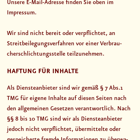
Unse­re E-Mail-Adres­se fin­den Sie oben im
Impres­sum.
Wir sind nicht bereit oder ver­pflich­tet, an
Streit­bei­le­gungs­ver­fah­ren vor einer Ver­brau­
cher­schlich­tungs­stel­le teil­zu­neh­men.
HAFTUNG FÜR INHALTE
Als Diens­te­an­bie­ter sind wir gemäß § 7 Abs.1
TMG für eige­ne Inhal­te auf die­sen Sei­ten nach
den all­ge­mei­nen Geset­zen ver­ant­wort­lich. Nach
§§ 8 bis 10 TMG sind wir als Diens­te­an­bie­ter
jedoch nicht ver­pflich­tet, über­mit­tel­te oder
gespei­cher­te frem­de Infor­ma­tio­nen zu über­wa­