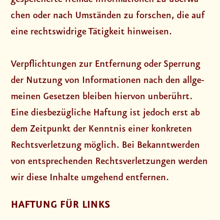
chen oder nach Umstän­den zu for­schen, die auf
eine rechts­wid­ri­ge Tätig­keit hin­wei­sen.
Ver­pflich­tun­gen zur Ent­fer­nung oder Sper­rung
der Nut­zung von Infor­ma­tio­nen nach den all­ge­
mei­nen Geset­zen blei­ben hier­von unbe­rührt.
Eine dies­be­züg­li­che Haf­tung ist jedoch erst ab
dem Zeit­punkt der Kennt­nis einer kon­kre­ten
Rechts­ver­let­zung mög­lich. Bei Bekannt­wer­den
von ent­spre­chen­den Rechts­ver­let­zun­gen wer­den
wir die­se Inhal­te umge­hend ent­fer­nen.
HAFTUNG FÜR LINKS