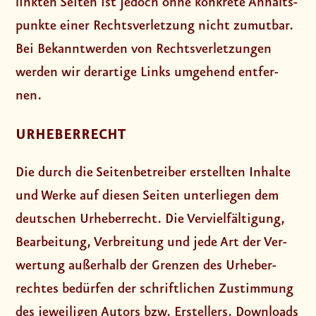
link­ten Sei­ten ist jedoch ohne kon­kre­te Anhalts­
punk­te einer Rechts­ver­let­zung nicht zumut­bar.
Bei Bekannt­wer­den von Rechts­ver­let­zun­gen
wer­den wir der­ar­ti­ge Links umge­hend ent­fer­
nen.
URHEBERRECHT
Die durch die Sei­ten­be­trei­ber erstell­ten Inhal­te
und Wer­ke auf die­sen Sei­ten unter­lie­gen dem
deut­schen Urhe­ber­recht. Die Ver­viel­fäl­ti­gung,
Bear­bei­tung, Ver­brei­tung und jede Art der Ver­
wer­tung außer­halb der Gren­zen des Urhe­ber­
rech­tes bedür­fen der schrift­li­chen Zustim­mung
des jewei­li­gen Autors bzw. Erstel­lers. Down­loads