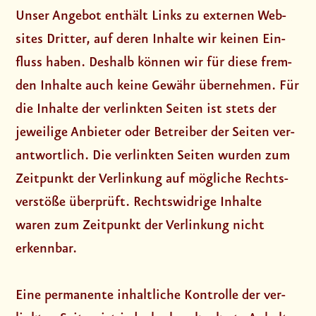
Unser Ange­bot ent­hält Links zu exter­nen Web­
sites Drit­ter, auf deren Inhal­te wir kei­nen Ein­
fluss haben. Des­halb kön­nen wir für die­se frem­
den Inhal­te auch kei­ne Gewähr über­neh­men. Für
die Inhal­te der ver­link­ten Sei­ten ist stets der
jewei­li­ge Anbie­ter oder Betrei­ber der Sei­ten ver­
ant­wort­lich. Die ver­link­ten Sei­ten wur­den zum
Zeit­punkt der Ver­lin­kung auf mög­li­che Rechts­
ver­stö­ße über­prüft. Rechts­wid­ri­ge Inhal­te
waren zum Zeit­punkt der Ver­lin­kung nicht
erkenn­bar.
Eine per­ma­nen­te inhalt­li­che Kon­trol­le der ver­