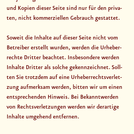
und Kopi­en die­ser Sei­te sind nur für den pri­va­
ten, nicht kom­mer­zi­el­len Gebrauch gestat­tet.
Soweit die Inhal­te auf die­ser Sei­te nicht vom
Betrei­ber erstellt wur­den, wer­den die Urhe­ber­
rech­te Drit­ter beach­tet. Ins­be­son­de­re wer­den
Inhal­te Drit­ter als sol­che gekenn­zeich­net. Soll­
ten Sie trotz­dem auf eine Urhe­ber­rechts­ver­let­
zung auf­merk­sam wer­den, bit­ten wir um einen
ent­spre­chen­den Hin­weis. Bei Bekannt­wer­den
von Rechts­ver­let­zun­gen wer­den wir der­ar­ti­ge
Inhal­te umge­hend ent­fer­nen.