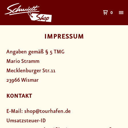
0
IMPRESSUM
Anga­ben gemäß § 5 TMG
Mario Stramm
Meck­len­bur­ger Str.11
23966 Wis­mar
KONTAKT
E-Mail: shop@tourhafen.de
Umsatz­steu­er-ID