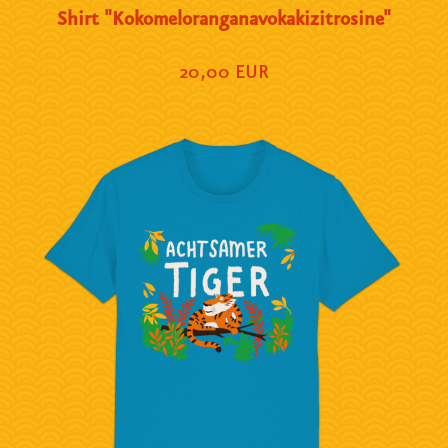
Shirt "Kokomeloranganavokakizitrosine"
20,00 EUR