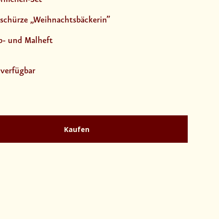
rschürze „Weihnachtsbäckerin”
b- und Malheft
 verfügbar
Kaufen