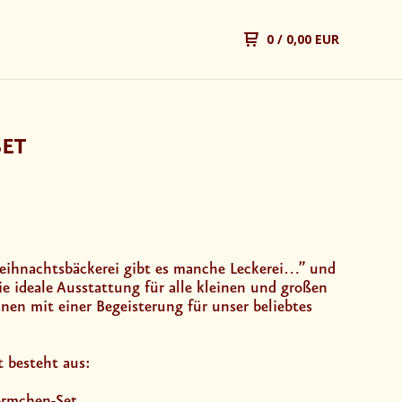
0
/ 0,00 EUR
SET
Weihnachtsbäckerei gibt es manche Leckerei…” und
ie ideale Ausstattung für alle kleinen und großen
nen mit einer Begeisterung für unser beliebtes
t besteht aus:
örmchen-Set