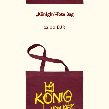
„Königin"-Tote Bag
12,00 EUR