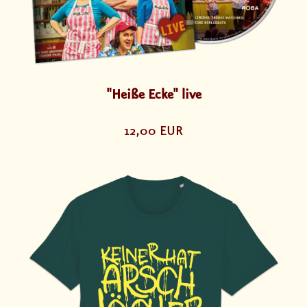
"Heiße Ecke" live
12,00 EUR