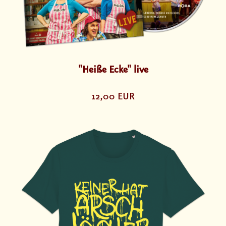
"Heiße Ecke" live
12,00 EUR