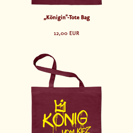
„Königin"-Tote Bag
12,00 EUR