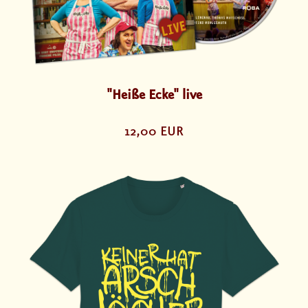
"Heiße Ecke" live
12,00 EUR