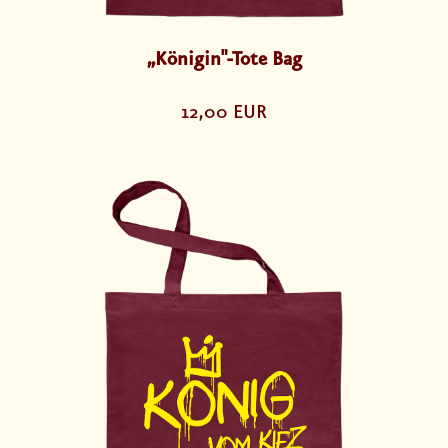
„Königin"-Tote Bag
12,00 EUR